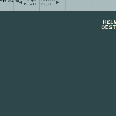
ZEIT vom 20.Juni 1997-Nr. 29
becks Sommerseminar-
chen im Atelier von Helmut
iferia“
Ausstellungskatalog
ärten ‘99- Berlin
ng / Olaf Dreyer
erlag,Berlin 1999
emporaere gaerten de
 Beaufleur“
atalog „Schreiben auf
ng / Christoph Riemer
(Hg), Klartext Verlag Essen
ick für sich“
im „Playing Art Award“
ng 2001/ 2002
arts.de
ES”
EN