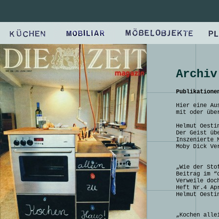
Archiv
Publikatione
Hier eine Au
mit oder übe
Helmut Oesti
Der Geist üb
Inszenierte 
Moby Dick Ve
„Wie der Sto
Beitrag im “
Verweile doc
Heft Nr.4 Ap
Helmut Oesti
„Kochen alle