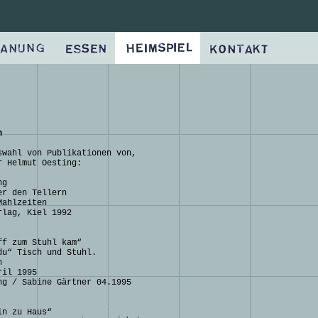
n
swahl von Publikationen von,
r Helmut Oesting:
ng
er den Tellern
Mahlzeiten
rlag, Kiel 1992
ff zum Stuhl kam“
du“ Tisch und Stuhl.
h
ril 1995
ng / Sabine Gärtner 04.1995
in zu Haus“